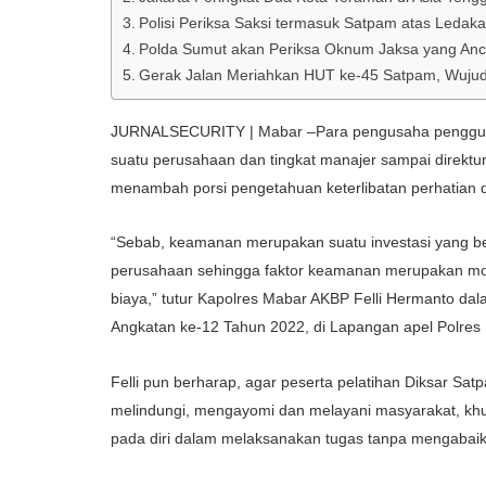
Polisi Periksa Saksi termasuk Satpam atas Ledak
Polda Sumut akan Periksa Oknum Jaksa yang An
Gerak Jalan Meriahkan HUT ke-45 Satpam, Wujud
JURNALSECURITY | Mabar –Para pengusaha pengg
suatu perusahaan dan tingkat manajer sampai direktur
menambah porsi pengetahuan keterlibatan perhatian
“Sebab, keamanan merupakan suatu investasi yang b
perusahaan sehingga faktor keamanan merupakan mo
biaya,” tutur Kapolres Mabar AKBP Felli Hermanto d
Angkatan ke-12 Tahun 2022, di Lapangan apel Polres 
Felli pun berharap, agar peserta pelatihan Diksar Sa
melindungi, mengayomi dan melayani masyarakat, khu
pada diri dalam melaksanakan tugas tanpa mengabaik