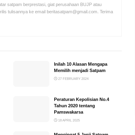
tar satpam berprestasi, giat perusahaan BUJP atau
ilis tulisannya ke email beritasatpam@gmail.com. Terima
Inilah 10 Alasan Mengapa
Memilih menjadi Satpam
27 FEBRUARY 2024
Peraturan Kepolisian No.4
Tahun 2020 tentang
Pamswakarsa
18 APRIL 2025
Mengingat 5 Janji Satpam