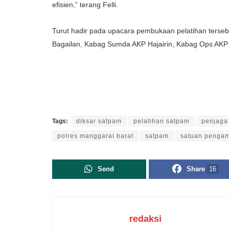
efisien,” terang Felli.
Turut hadir pada upacara pembukaan pelatihan terseb
Bagailan, Kabag Sumda AKP Hajairin, Kabag Ops AKP R
Tags:
diksar satpam
pelatihan satpam
penjaga
polres manggarai barat
satpam
satuan penga
Send
Share
16
redaksi