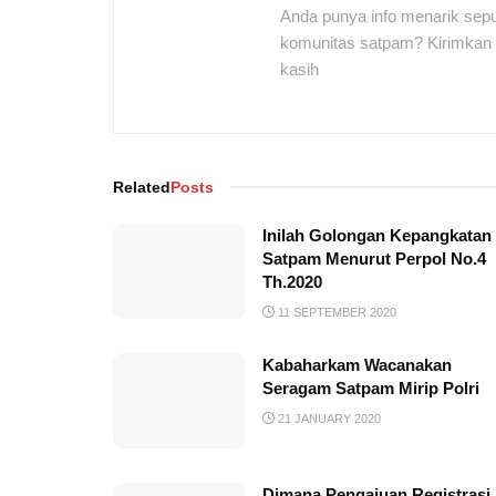
Anda punya info menarik sepu
komunitas satpam? Kirimkan r
kasih
Related
Posts
Inilah Golongan Kepangkatan
Satpam Menurut Perpol No.4
Th.2020
11 SEPTEMBER 2020
Kabaharkam Wacanakan
Seragam Satpam Mirip Polri
21 JANUARY 2020
Dimana Pengajuan Registrasi