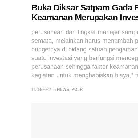
Buka Diksar Satpam Gada P
Keamanan Merupakan Inves
perusahaan dan tingkat manajer sampai
semata, melainkan harus menambah por
budgetnya di bidang satuan pengama
suatu investasi yang berfungsi mence
perusahaan sehingga faktor keamana
kegiatan untuk menghabiskan biaya,” 
11/08/2022
in
NEWS
,
POLRI