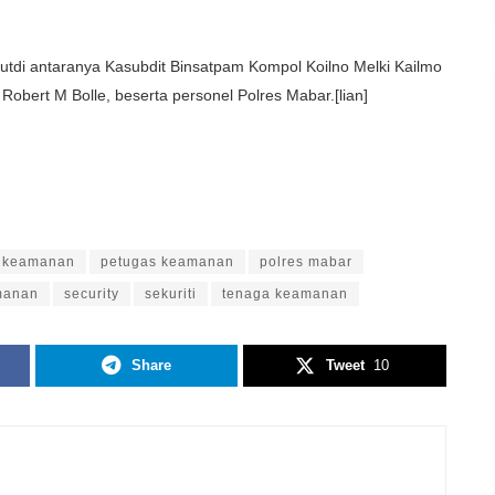
utdi antaranya Kasubdit Binsatpam Kompol Koilno Melki Kailmo
obert M Bolle, beserta personel Polres Mabar.[lian]
 keamanan
petugas keamanan
polres mabar
manan
security
sekuriti
tenaga keamanan
Share
Tweet
10