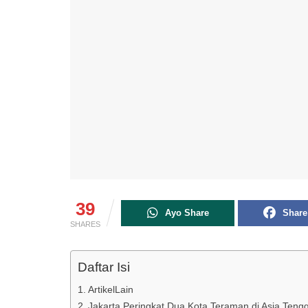
39
Ayo Share
Share
SHARES
Daftar Isi
ArtikelLain
Jakarta Peringkat Dua Kota Teraman di Asia Tengg