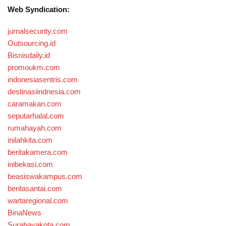
Web Syndication:
jurnalsecurity.com
Outsourcing.id
Bisnisdaily.id
promoukm.com
indonesiasentris.com
destinasiindnesia.com
caramakan.com
seputarhalal.com
rumahayah.com
inilahkita.com
beritakamera.com
inibekasi.com
beasiswakampus.com
beritasantai.com
wartaregional.com
BinaNews
Surabayakota.com