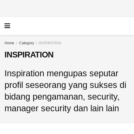
INSPIRATION
INSPIRATION
Home
Category
INSPIRATION
Satpam
Dari
INSPIRATION
Raih
Satpam
Gelar
hingga
Doktor,
Dosen
Kisah
dan
Inspiration mengupas seputar
Agung
Penulis:
Sulistyo
Jejak
profil seseorang yang sukses di
Raih
Karier
Pendidikan
dan
bidang pengamanan, security,
Tertinggi
Warisan
di
Karya
manager security dan lain lain
UMY
Abadi
4
26
JULY
APRIL
2026
2026