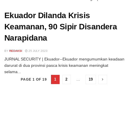
Ekuador Dilanda Krisis
Keamanan, 90 Sipir Disandera
Narapidana
BY
REDAKSI
25 JULY 2023
JURNAL SECURITY | Ekuador--Ekuador mengumumkan keadaan
darurat di dua provinsi pasca krisis keamanan meningkat
selama...
1
2
…
19
PAGE 1 OF 19