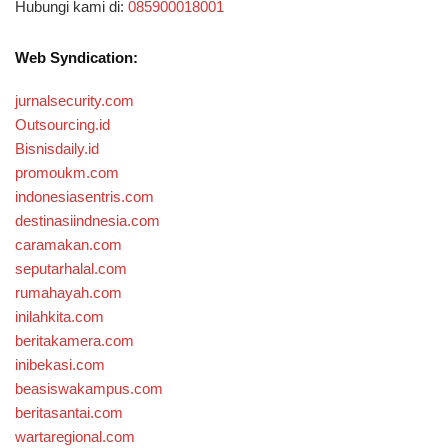
Hubungi kami di:
085900018001
Web Syndication:
jurnalsecurity.com
Outsourcing.id
Bisnisdaily.id
promoukm.com
indonesiasentris.com
destinasiindnesia.com
caramakan.com
seputarhalal.com
rumahayah.com
inilahkita.com
beritakamera.com
inibekasi.com
beasiswakampus.com
beritasantai.com
wartaregional.com