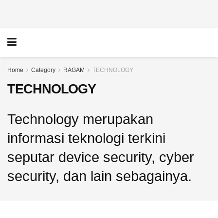
TECHNOLOGY
Home
Category
RAGAM
TECHNOLOGY
Perbandingan
TECHNOLOGY
Object
Storage
TECHNOLOGY
Lokal
vs
Panel
Technology merupakan
Global:
Buzzer
Mana
untuk
informasi teknologi terkini
yang
Sosialisasi
Lebih
Kegiatan,
seputar device security, cyber
Tepat
Solusi
untuk
Jangkau
security, dan lain sebagainya.
Bisnis?
Audiens
22
10
JULY
JULY
2026
2026