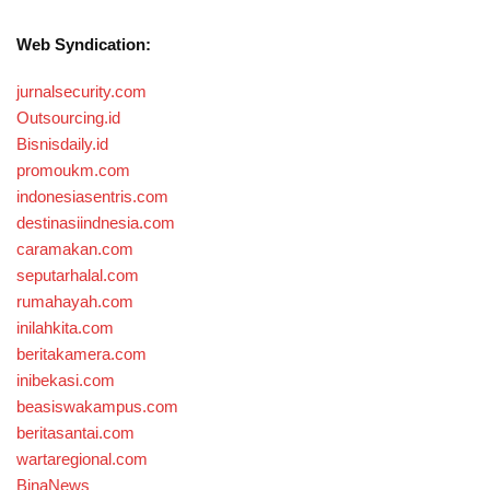
Web Syndication:
jurnalsecurity.com
Outsourcing.id
Bisnisdaily.id
promoukm.com
indonesiasentris.com
destinasiindnesia.com
caramakan.com
seputarhalal.com
rumahayah.com
inilahkita.com
beritakamera.com
inibekasi.com
beasiswakampus.com
beritasantai.com
wartaregional.com
BinaNews