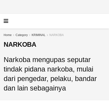
Home
Category
KRIMINAL
NARKOBA
NARKOBA
NARKOBA
Polisi
Gagalkan
NARKOBA
Pengiriman
Narkoba mengupas seputar
Sabu
Satpam
30Kg
Nyambi
tindak pidana narkoba, mulai
yang
Jadi
Dikendalikan
Pengedar
dari pengedar, pelaku, bandar
dari
Sabu
Lapas
di
dan lain sebagainya
Cipinang
Lombok
11
23
AUGUST
FEBRUARY
2025
2025