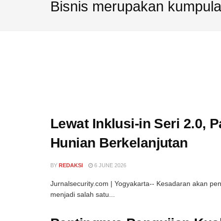
Bisnis merupakan kumpulan
untuk
Faktor
Produk
Ini
Lewat Inklusi-in Seri 2.0,
Hunian Berkelanjutan
BY
REDAKSI
6 JUNE 2026
Jurnalsecurity.com | Yogyakarta-- Kesadaran akan pe
menjadi salah satu...