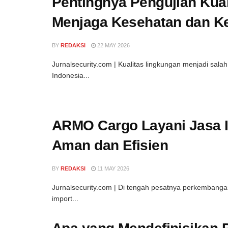
Pentingnya Pengujian Kua
Menjaga Kesehatan dan Ke
BY
REDAKSI
22 MAY 2026
Jurnalsecurity.com | Kualitas lingkungan menjadi sala
Indonesia...
ARMO Cargo Layani Jasa I
Aman dan Efisien
BY
REDAKSI
11 MAY 2026
Jurnalsecurity.com | Di tengah pesatnya perkembanga
import...