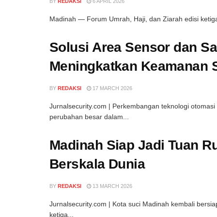
BY
REDAKSI
6 APRIL 2026
Madinah — Forum Umrah, Haji, dan Ziarah edisi ketiga
Solusi Area Sensor dan Saf
Meningkatkan Keamanan Si
BY
REDAKSI
17 MARCH 2026
Jurnalsecurity.com | Perkembangan teknologi otomasi
perubahan besar dalam...
Madinah Siap Jadi Tuan 
Berskala Dunia
BY
REDAKSI
13 MARCH 2026
Jurnalsecurity.com | Kota suci Madinah kembali ber
ketiga...