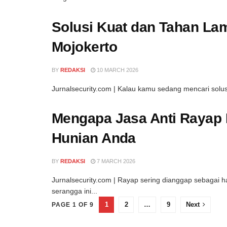
Solusi Kuat dan Tahan La
Mojokerto
BY
REDAKSI
10 MARCH 2026
Jurnalsecurity.com | Kalau kamu sedang mencari solusi
Mengapa Jasa Anti Rayap 
Hunian Anda
BY
REDAKSI
7 MARCH 2026
Jurnalsecurity.com | Rayap sering dianggap sebagai h
serangga ini...
1
2
…
9
Next
PAGE 1 OF 9