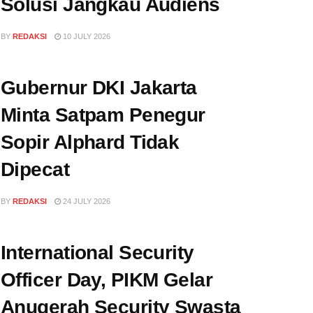
Solusi Jangkau Audiens
BY
REDAKSI
10 JULY 2026
Gubernur DKI Jakarta
Minta Satpam Penegur
Sopir Alphard Tidak
Dipecat
BY
REDAKSI
24 JULY 2026
International Security
Officer Day, PIKM Gelar
Anugerah Security Swasta