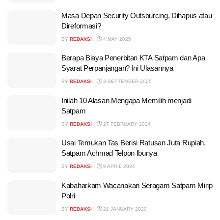
Masa Depan Security Outsourcing, Dihapus atau
Direformasi?
BY
REDAKSI
4 MAY 2025
Berapa Biaya Penerbitan KTA Satpam dan Apa
Syarat Perpanjangan? Ini Ulasannya
BY
REDAKSI
3 SEPTEMBER 2025
Inilah 10 Alasan Mengapa Memilih menjadi
Satpam
BY
REDAKSI
27 FEBRUARY 2024
Usai Temukan Tas Berisi Ratusan Juta Rupiah,
Satpam Achmad Telpon Ibunya
BY
REDAKSI
9 APRIL 2024
Kabaharkam Wacanakan Seragam Satpam Mirip
Polri
BY
REDAKSI
21 JANUARY 2020