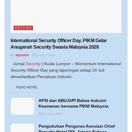
ASOSIASI
International Security Officer Day, PIKM Gelar
Anugerah Security Swasta Malaysia 2026
BY
REDAKSI
26 JULY 2026
Jurnal
Security
| Kuala Lumpur – Momentum International
Security Officer Day yang diperingati setiap 24 Juli
dimanfaatkan Persatuan Industri...
DETAILS
READ MORE
APSI dan ABUJAPI Bahas Industri
Keamanan bersama PIKM Malaysia
24 JULY 2026
Pengukuhan Pengurus Asosiasi Chief
Security Hotel DIY–Jateng Sukses