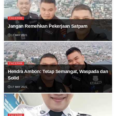
FACEPAM
Jangan Remehkan Pekerjaan Satpam
17 MAY 2021
FACEPAM
Hendra Ambon: Tetap Semangat, Waspada dan
Solid
17 MAY 2021
FACEPAM