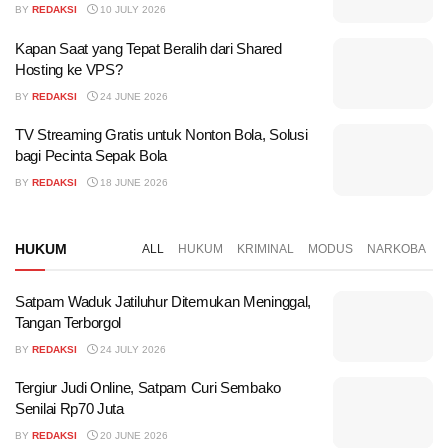
BY
REDAKSI
10 JULY 2026
Kapan Saat yang Tepat Beralih dari Shared
Hosting ke VPS?
BY
REDAKSI
24 JUNE 2026
TV Streaming Gratis untuk Nonton Bola, Solusi
bagi Pecinta Sepak Bola
BY
REDAKSI
18 JUNE 2026
HUKUM
ALL
HUKUM
KRIMINAL
MODUS
NARKOBA
Satpam Waduk Jatiluhur Ditemukan Meninggal,
Tangan Terborgol
BY
REDAKSI
24 JULY 2026
Tergiur Judi Online, Satpam Curi Sembako
Senilai Rp70 Juta
BY
REDAKSI
20 JUNE 2026