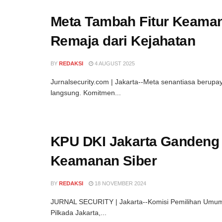
Meta Tambah Fitur Keaman
Remaja dari Kejahatan
BY
REDAKSI
4 AUGUST 2025
Jurnalsecurity.com | Jakarta--Meta senantiasa berup
langsung. Komitmen...
KPU DKI Jakarta Gandeng 
Keamanan Siber
BY
REDAKSI
18 NOVEMBER 2024
JURNAL SECURITY | Jakarta--Komisi Pemilihan Umum
Pilkada Jakarta,...