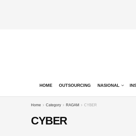
HOME
OUTSOURCING
NASIONAL
IN
CYBER
CYBER
Ragam
Ternyata
Home
Category
RAGAM
CYBER
Kejahatan
89%
Siber
Perusahaan
CYBER
dan
RI
Modus
Belum