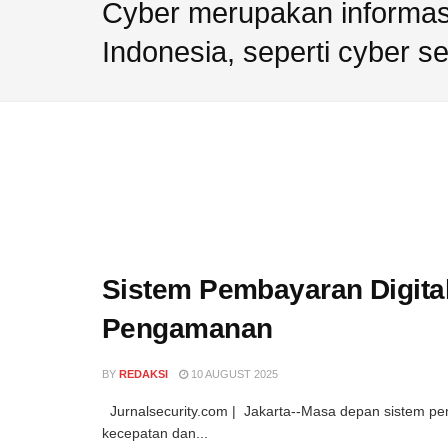
Operandi
Siap
Cyber merupakan informasi
yang
Hadapi
Indonesia, seperti cyber se
Perlu
Ancaman
Diwaspadai
Siber
Sistem Pembayaran Digital
Pengamanan
BY
REDAKSI
10 AUGUST 2025
Jurnalsecurity.com | Jakarta--Masa depan sistem pe
kecepatan dan...