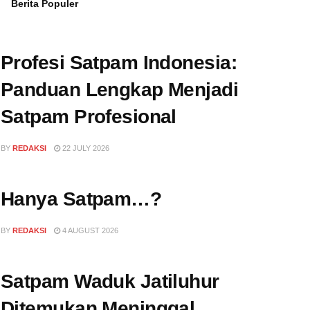
Berita Populer
Profesi Satpam Indonesia:
Panduan Lengkap Menjadi
Satpam Profesional
BY
REDAKSI
22 JULY 2026
Hanya Satpam…?
BY
REDAKSI
4 AUGUST 2026
Satpam Waduk Jatiluhur
Ditemukan Meninggal,