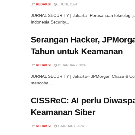
BY
REDAKSI
5 JUNE 2024
JURNAL SECURITY | Jakarta--Perusahaan teknologi jar
Indonesia Security...
Serangan Hacker, JPMorga
Tahun untuk Keamanan
BY
REDAKSI
19 JANUARY 2024
JURNAL SECURITY | Jakarta-- JPMorgan Chase & Co.
mencoba...
CISSReC: AI perlu Diwasp
Keamanan Siber
BY
REDAKSI
1 JANUARY 2024