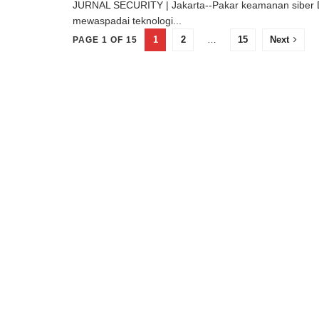
JURNAL SECURITY | Jakarta--Pakar keamanan siber D
mewaspadai teknologi...
1
2
…
15
Next
PAGE 1 OF 15