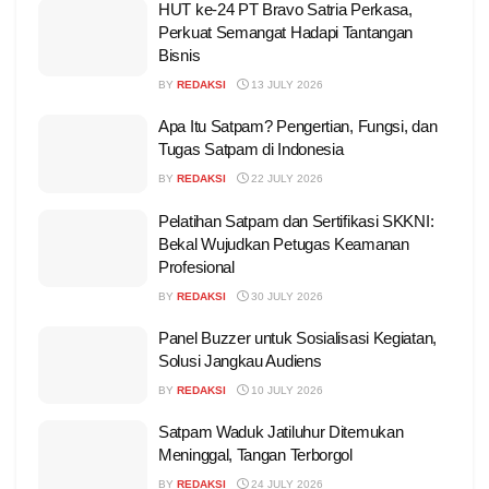
HUT ke-24 PT Bravo Satria Perkasa,
Perkuat Semangat Hadapi Tantangan
Bisnis
BY
REDAKSI
13 JULY 2026
Apa Itu Satpam? Pengertian, Fungsi, dan
Tugas Satpam di Indonesia
BY
REDAKSI
22 JULY 2026
Pelatihan Satpam dan Sertifikasi SKKNI:
Bekal Wujudkan Petugas Keamanan
Profesional
BY
REDAKSI
30 JULY 2026
Panel Buzzer untuk Sosialisasi Kegiatan,
Solusi Jangkau Audiens
BY
REDAKSI
10 JULY 2026
Satpam Waduk Jatiluhur Ditemukan
Meninggal, Tangan Terborgol
BY
REDAKSI
24 JULY 2026