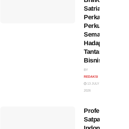
Satria
Perkasa,
Perkuat
Semangat
Hadapi
Tantangan
Bisnis
BY
REDAKSI
13 JULY
2026
Profesi
Satpam
Indonesia: