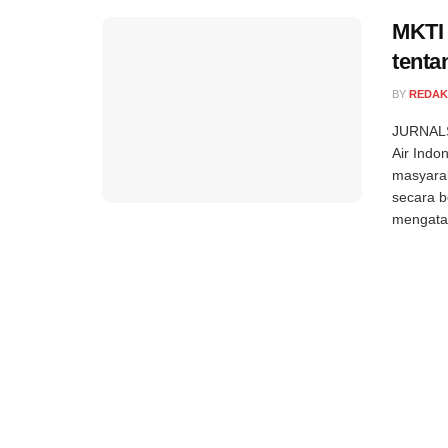
MKTI
tenta
BY
REDAK
JURNALS
Air Ind
masyarak
secara b
mengatas