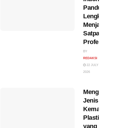
Panduan
Lengkap
Menjadi
Satpam
Profesional
BY
REDAKSI
22 JULY
2026
Mengenal
Jenis
Kemasan
Plastik
yang