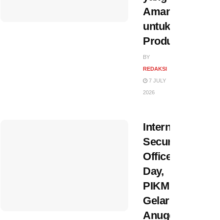
Aman
untuk
Produk
BY
REDAKSI
7 JULY
2026
International
Security
Officer
Day,
PIKM
Gelar
Anugerah