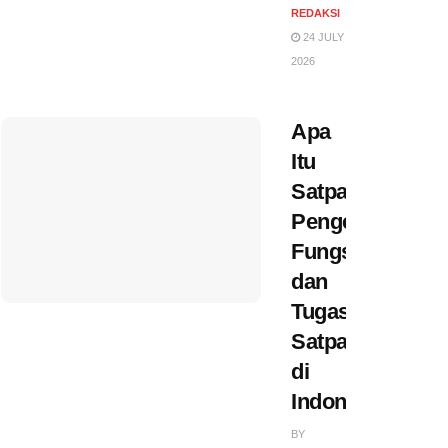
REDAKSI
24 JULY
2026
Apa
Itu
Satpam?
Pengertian,
Fungsi,
dan
Tugas
Satpam
di
Indonesia
BY