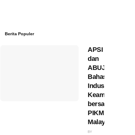
Berita Populer
APSI
dan
ABUJAPI
Bahas
Industri
Keamanan
bersama
PIKM
Malaysia
BY