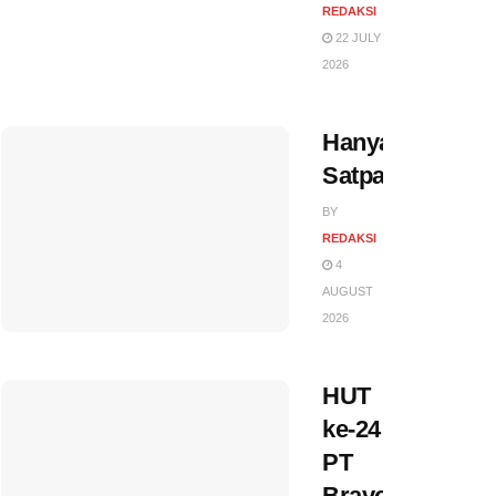
REDAKSI
22 JULY
2026
Hanya
Satpam…?
BY
REDAKSI
4
AUGUST
2026
HUT
ke-24
PT
Bravo