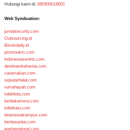
Hubungi kami di:
085900018001
Web Syndication:
jurnalsecurity.com
Outsourcing.id
Bisnisdaily.id
promoukm.com
indonesiasentris.com
destinasiindnesia.com
caramakan.com
seputarhalal.com
rumahayah.com
inilahkita.com
beritakamera.com
inibekasi.com
beasiswakampus.com
beritasantai.com
wartaregional.com