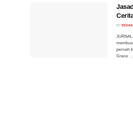
Jasad
Cerit
BY
REDAK
JURNAL 
membusuk
pernah k
Grace ...