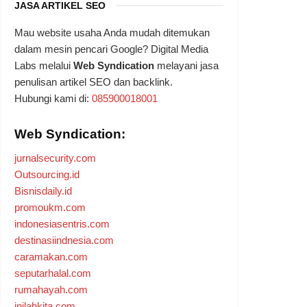
JASA ARTIKEL SEO
Mau website usaha Anda mudah ditemukan
dalam mesin pencari Google? Digital Media
Labs melalui
Web Syndication
melayani jasa
penulisan artikel SEO dan backlink.
Hubungi kami di:
085900018001
Web Syndication:
jurnalsecurity.com
Outsourcing.id
Bisnisdaily.id
promoukm.com
indonesiasentris.com
destinasiindnesia.com
caramakan.com
seputarhalal.com
rumahayah.com
inilahkita.com