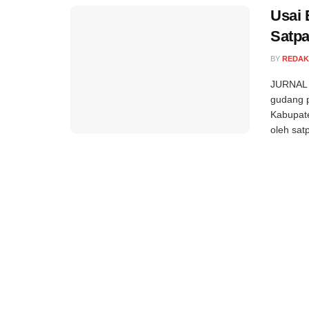
Usai 
Satpa
BY
REDAK
JURNAL 
gudang p
Kabupate
oleh sat