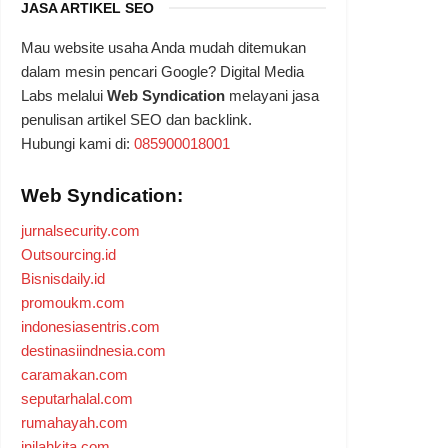
JASA ARTIKEL SEO
Mau website usaha Anda mudah ditemukan
dalam mesin pencari Google? Digital Media
Labs melalui
Web Syndication
melayani jasa
penulisan artikel SEO dan backlink.
Hubungi kami di:
085900018001
Web Syndication:
jurnalsecurity.com
Outsourcing.id
Bisnisdaily.id
promoukm.com
indonesiasentris.com
destinasiindnesia.com
caramakan.com
seputarhalal.com
rumahayah.com
inilahkita.com