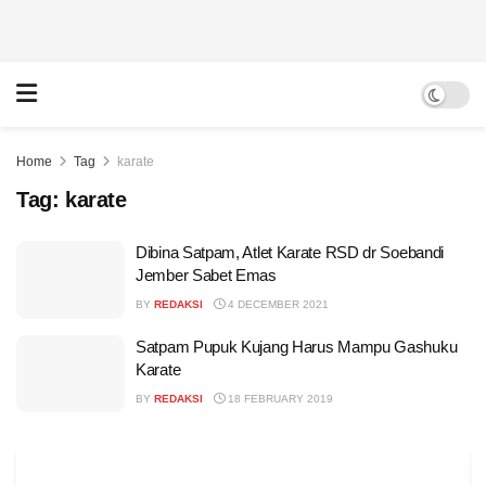
Home
Tag
karate
Tag:
karate
Dibina Satpam, Atlet Karate RSD dr Soebandi
Jember Sabet Emas
BY
REDAKSI
4 DECEMBER 2021
Satpam Pupuk Kujang Harus Mampu Gashuku
Karate
BY
REDAKSI
18 FEBRUARY 2019