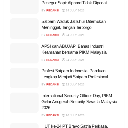
Penegur Sopir Alphard Tidak Dipecat
BY
REDAKSI
24 JULY 2026
Satpam Waduk Jatiluhur Ditemukan
Meninggal, Tangan Terborgol
BY
REDAKSI
24 JULY 2026
APSI dan ABUJAPI Bahas Industri
Keamanan bersama PIKM Malaysia
BY
REDAKSI
24 JULY 2026
Profesi Satpam Indonesia: Panduan
Lengkap Menjadi Satpam Profesional
BY
REDAKSI
22 JULY 2026
International Security Officer Day, PIKM
Gelar Anugerah Security Swasta Malaysia
2026
BY
REDAKSI
26 JULY 2026
HUT ke-24 PT Bravo Satria Perkasa,