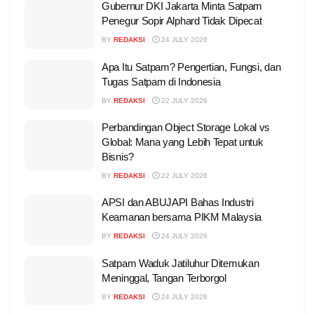
Gubernur DKI Jakarta Minta Satpam
Penegur Sopir Alphard Tidak Dipecat
BY
REDAKSI
24 JULY 2026
Apa Itu Satpam? Pengertian, Fungsi, dan
Tugas Satpam di Indonesia
BY
REDAKSI
22 JULY 2026
Perbandingan Object Storage Lokal vs
Global: Mana yang Lebih Tepat untuk
Bisnis?
BY
REDAKSI
22 JULY 2026
APSI dan ABUJAPI Bahas Industri
Keamanan bersama PIKM Malaysia
BY
REDAKSI
24 JULY 2026
Satpam Waduk Jatiluhur Ditemukan
Meninggal, Tangan Terborgol
BY
REDAKSI
24 JULY 2026