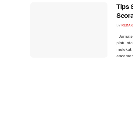
Tips 
Seor
BY
REDAK
Jurnalse
pintu at
melekat:
ancaman,