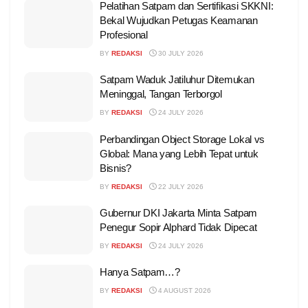
Pelatihan Satpam dan Sertifikasi SKKNI:
Bekal Wujudkan Petugas Keamanan
Profesional
BY
REDAKSI
30 JULY 2026
Satpam Waduk Jatiluhur Ditemukan
Meninggal, Tangan Terborgol
BY
REDAKSI
24 JULY 2026
Perbandingan Object Storage Lokal vs
Global: Mana yang Lebih Tepat untuk
Bisnis?
BY
REDAKSI
22 JULY 2026
Gubernur DKI Jakarta Minta Satpam
Penegur Sopir Alphard Tidak Dipecat
BY
REDAKSI
24 JULY 2026
Hanya Satpam…?
BY
REDAKSI
4 AUGUST 2026