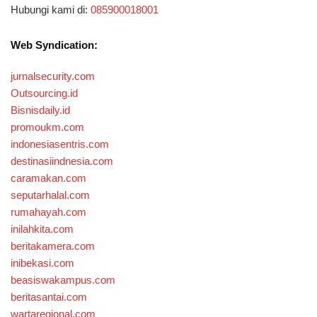
Hubungi kami di:
085900018001
Web Syndication:
jurnalsecurity.com
Outsourcing.id
Bisnisdaily.id
promoukm.com
indonesiasentris.com
destinasiindnesia.com
caramakan.com
seputarhalal.com
rumahayah.com
inilahkita.com
beritakamera.com
inibekasi.com
beasiswakampus.com
beritasantai.com
wartaregional.com