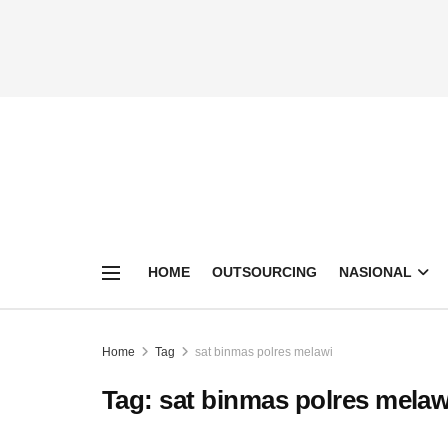
HOME
OUTSOURCING
NASIONAL
Home
Tag
sat binmas polres melawi
Tag:
sat binmas polres melaw