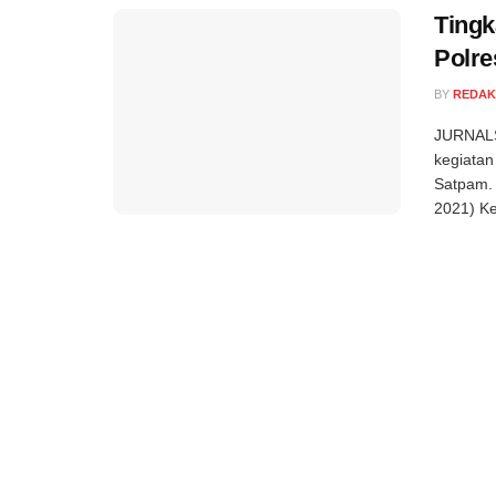
Ting
Polre
BY
REDAK
JURNALS
kegiata
Satpam. 
2021) Ke