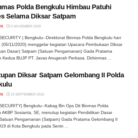
nmas Polda Bengkulu Himbau Patuhi
s Selama Diksar Satpam
SI
5 NOVEMBER 2020
ECURITY | Bengkulu--Direktorat Binmas Polda Bengkulu hari
s (05/11/2020) menggelar kegiatan Upacara Pembukaan Diksar
ikan Dasar) Satpam (Satuan Pengamanan) Gada Pratama
 Kedua BUJP PT. Javas Anugerah Perkasa. Dirbinmas ...
upan Diksar Satpam Gelombang II Polda
kulu
SI
23 SEPTEMBER 2019
ECURITY| Bengkulu--Kabag Bin Ops Dit Binmas Polda
 AKBP Sosianta, SE, menutup kegiatan Pendidikan Dasar
) Satuan Pengamanan (Satpam) Gada Pratama Gelombang II
19 di Kota Bengkulu pada Senin ...