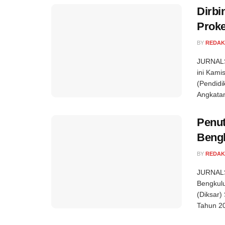
Dirbi
Proke
BY
REDAK
JURNALS
ini Kami
(Pendid
Angkatan
Penut
Beng
BY
REDAK
JURNALS
Bengkulu
(Diksar
Tahun 20