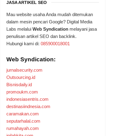
JASA ARTIKEL SEO
Mau website usaha Anda mudah ditemukan
dalam mesin pencari Google? Digital Media
Labs melalui
Web Syndication
melayani jasa
penulisan artikel SEO dan backlink.
Hubungi kami di:
085900018001
Web Syndication:
jurnalsecurity.com
Outsourcing.id
Bisnisdaily.id
promoukm.com
indonesiasentris.com
destinasiindnesia.com
caramakan.com
seputarhalal.com
rumahayah.com
inilahkita.com