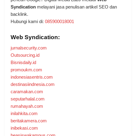
Syndication
melayani jasa penulisan artikel SEO dan
backlink.
Hubungi kami di:
085900018001
Web Syndication:
jurnalsecurity.com
Outsourcing.id
Bisnisdaily.id
promoukm.com
indonesiasentris.com
destinasiindnesia.com
caramakan.com
seputarhalal.com
rumahayah.com
inilahkita.com
beritakamera.com
inibekasi.com
beasiswakampus.com