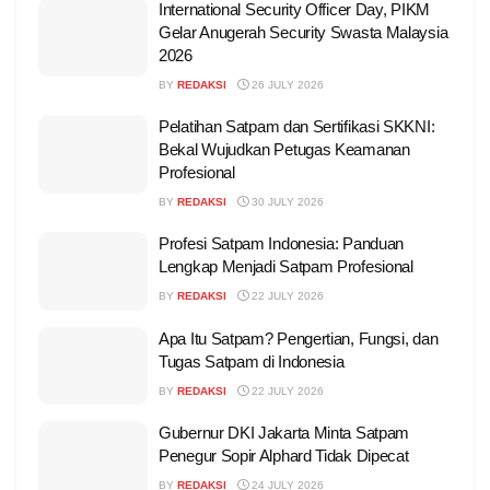
International Security Officer Day, PIKM
Gelar Anugerah Security Swasta Malaysia
2026
BY
REDAKSI
26 JULY 2026
Pelatihan Satpam dan Sertifikasi SKKNI:
Bekal Wujudkan Petugas Keamanan
Profesional
BY
REDAKSI
30 JULY 2026
Profesi Satpam Indonesia: Panduan
Lengkap Menjadi Satpam Profesional
BY
REDAKSI
22 JULY 2026
Apa Itu Satpam? Pengertian, Fungsi, dan
Tugas Satpam di Indonesia
BY
REDAKSI
22 JULY 2026
Gubernur DKI Jakarta Minta Satpam
Penegur Sopir Alphard Tidak Dipecat
BY
REDAKSI
24 JULY 2026