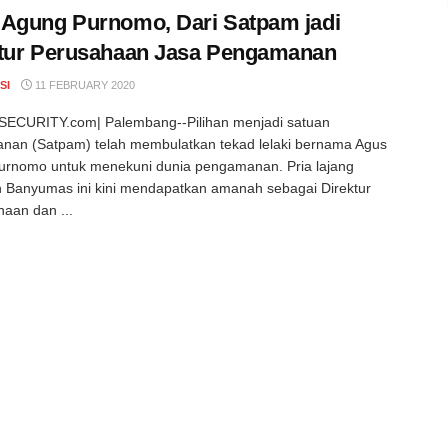
Agung Purnomo, Dari Satpam jadi
ktur Perusahaan Jasa Pengamanan
SI
11 FEBRUARY 2020
ECURITY.com| Palembang--Pilihan menjadi satuan
nan (Satpam) telah membulatkan tekad lelaki bernama Agus
urnomo untuk menekuni dunia pengamanan. Pria lajang
n Banyumas ini kini mendapatkan amanah sebagai Direktur
aan dan ...