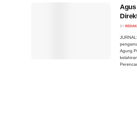
Agus 
Dire
BY
REDAK
JURNALS
pengama
Agung P
kelahira
Perencan