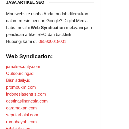
JASA ARTIKEL SEO
Mau website usaha Anda mudah ditemukan
dalam mesin pencari Google? Digital Media
Labs melalui
Web Syndication
melayani jasa
penulisan artikel SEO dan backlink.
Hubungi kami di:
085900018001
Web Syndication:
jurnalsecurity.com
Outsourcing.id
Bisnisdaily.id
promoukm.com
indonesiasentris.com
destinasiindnesia.com
caramakan.com
seputarhalal.com
rumahayah.com
inilahkita.com