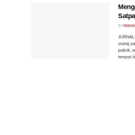
Menge
Satp
BY
REDAK
JURNAL 
orang ya
pabrik, 
tempat l