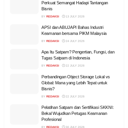
Perkuat Semangat Hadapi Tantangan
Bisnis
BY
REDAKSI
13 JULY 2026
APSI dan ABUJAPI Bahas Industri
Keamanan bersama PIKM Malaysia
BY
REDAKSI
24 JULY 2026
Apa Itu Satpam? Pengertian, Fungsi, dan
Tugas Satpam di Indonesia
BY
REDAKSI
22 JULY 2026
Perbandingan Object Storage Lokal vs
Global: Mana yang Lebih Tepat untuk
Bisnis?
BY
REDAKSI
22 JULY 2026
Pelatihan Satpam dan Sertifikasi SKKNI:
Bekal Wujudkan Petugas Keamanan
Profesional
BY
REDAKSI
30 JULY 2026