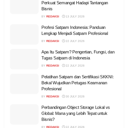
Perkuat Semangat Hadapi Tantangan
Bisnis
BY
REDAKSI
13 JULY 2026
Profesi Satpam Indonesia: Panduan
Lengkap Menjadi Satpam Profesional
BY
REDAKSI
22 JULY 2026
Apa Itu Satpam? Pengertian, Fungsi, dan
Tugas Satpam di Indonesia
BY
REDAKSI
22 JULY 2026
Pelatihan Satpam dan Sertifikasi SKKNI:
Bekal Wujudkan Petugas Keamanan
Profesional
BY
REDAKSI
30 JULY 2026
Perbandingan Object Storage Lokal vs
Global: Mana yang Lebih Tepat untuk
Bisnis?
BY
REDAKSI
22 JULY 2026