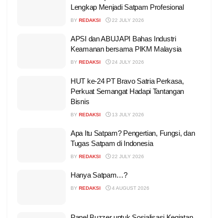
Lengkap Menjadi Satpam Profesional
BY
REDAKSI
22 JULY 2026
APSI dan ABUJAPI Bahas Industri
Keamanan bersama PIKM Malaysia
BY
REDAKSI
24 JULY 2026
HUT ke-24 PT Bravo Satria Perkasa,
Perkuat Semangat Hadapi Tantangan
Bisnis
BY
REDAKSI
13 JULY 2026
Apa Itu Satpam? Pengertian, Fungsi, dan
Tugas Satpam di Indonesia
BY
REDAKSI
22 JULY 2026
Hanya Satpam…?
BY
REDAKSI
4 AUGUST 2026
Panel Buzzer untuk Sosialisasi Kegiatan,