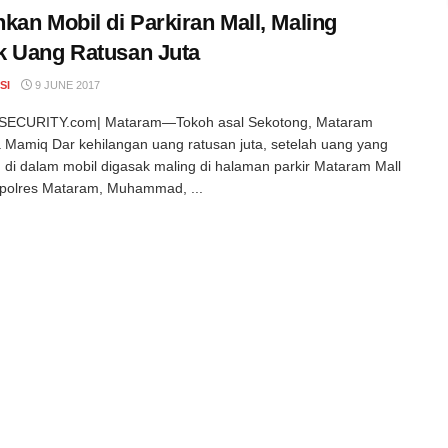
kan Mobil di Parkiran Mall, Maling
 Uang Ratusan Juta
SI
9 JUNE 2017
ECURITY.com| Mataram—Tokoh asal Sekotong, Mataram
Mamiq Dar kehilangan uang ratusan juta, setelah uang yang
 di dalam mobil digasak maling di halaman parkir Mataram Mall
apolres Mataram, Muhammad, ...