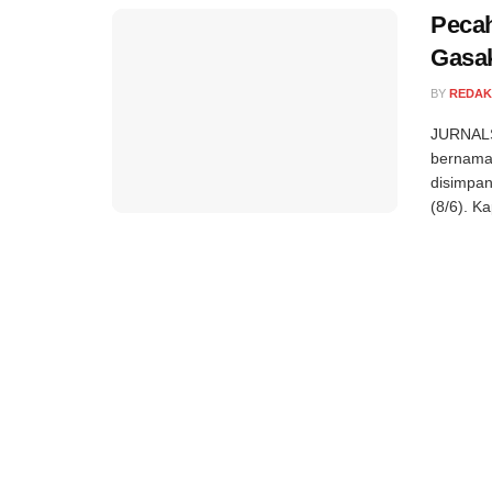
Pecah
Gasak
BY
REDAK
JURNALS
bernama 
disimpan
(8/6). K