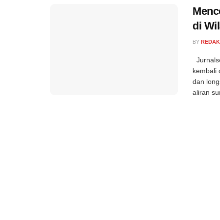
Mence
di Wi
BY
REDAK
Jurnalse
kembali 
dan long
aliran su