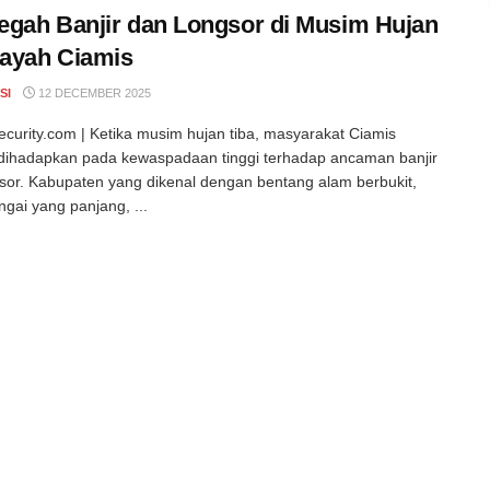
gah Banjir dan Longsor di Musim Hujan
layah Ciamis
SI
12 DECEMBER 2025
curity.com | Ketika musim hujan tiba, masyarakat Ciamis
dihadapkan pada kewaspadaan tinggi terhadap ancaman banjir
sor. Kabupaten yang dikenal dengan bentang alam berbukit,
ngai yang panjang, ...