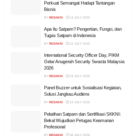
Perkuat Semangat Hadapi Tantangan
Bisnis
BY
REDAKSI
13 JULY 2026
Apa Itu Satpam? Pengertian, Fungsi, dan
Tugas Satpam di Indonesia
BY
REDAKSI
22 JULY 2026
International Security Officer Day, PIKM
Gelar Anugerah Security Swasta Malaysia
2026
BY
REDAKSI
26 JULY 2026
Panel Buzzer untuk Sosialisasi Kegiatan,
Solusi Jangkau Audiens
BY
REDAKSI
10 JULY 2026
Pelatihan Satpam dan Sertifikasi SKKNI:
Bekal Wujudkan Petugas Keamanan
Profesional
BY
REDAKSI
30 JULY 2026