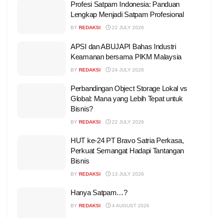
Profesi Satpam Indonesia: Panduan
Lengkap Menjadi Satpam Profesional
BY
REDAKSI
22 JULY 2026
APSI dan ABUJAPI Bahas Industri
Keamanan bersama PIKM Malaysia
BY
REDAKSI
24 JULY 2026
Perbandingan Object Storage Lokal vs
Global: Mana yang Lebih Tepat untuk
Bisnis?
BY
REDAKSI
22 JULY 2026
HUT ke-24 PT Bravo Satria Perkasa,
Perkuat Semangat Hadapi Tantangan
Bisnis
BY
REDAKSI
13 JULY 2026
Hanya Satpam…?
BY
REDAKSI
4 AUGUST 2026