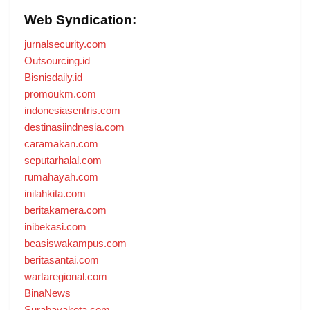
Web Syndication:
jurnalsecurity.com
Outsourcing.id
Bisnisdaily.id
promoukm.com
indonesiasentris.com
destinasiindnesia.com
caramakan.com
seputarhalal.com
rumahayah.com
inilahkita.com
beritakamera.com
inibekasi.com
beasiswakampus.com
beritasantai.com
wartaregional.com
BinaNews
Surabayakota.com