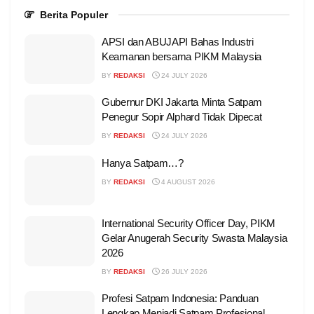
Berita Populer
APSI dan ABUJAPI Bahas Industri
Keamanan bersama PIKM Malaysia
BY
REDAKSI
24 JULY 2026
Gubernur DKI Jakarta Minta Satpam
Penegur Sopir Alphard Tidak Dipecat
BY
REDAKSI
24 JULY 2026
Hanya Satpam…?
BY
REDAKSI
4 AUGUST 2026
International Security Officer Day, PIKM
Gelar Anugerah Security Swasta Malaysia
2026
BY
REDAKSI
26 JULY 2026
Profesi Satpam Indonesia: Panduan
Lengkap Menjadi Satpam Profesional