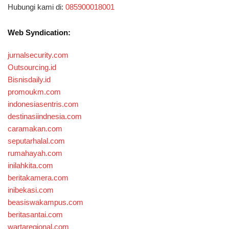
Hubungi kami di:
085900018001
Web Syndication:
jurnalsecurity.com
Outsourcing.id
Bisnisdaily.id
promoukm.com
indonesiasentris.com
destinasiindnesia.com
caramakan.com
seputarhalal.com
rumahayah.com
inilahkita.com
beritakamera.com
inibekasi.com
beasiswakampus.com
beritasantai.com
wartaregional.com