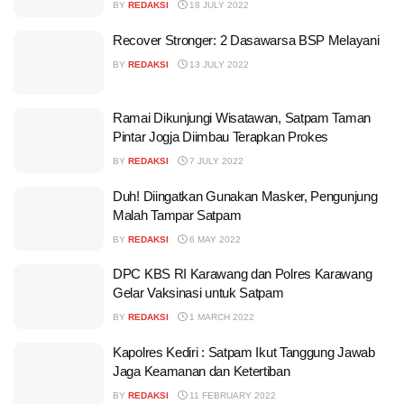
BY
REDAKSI
18 JULY 2022
Recover Stronger: 2 Dasawarsa BSP Melayani
BY
REDAKSI
13 JULY 2022
Ramai Dikunjungi Wisatawan, Satpam Taman
Pintar Jogja Diimbau Terapkan Prokes
BY
REDAKSI
7 JULY 2022
Duh! Diingatkan Gunakan Masker, Pengunjung
Malah Tampar Satpam
BY
REDAKSI
6 MAY 2022
DPC KBS RI Karawang dan Polres Karawang
Gelar Vaksinasi untuk Satpam
BY
REDAKSI
1 MARCH 2022
Kapolres Kediri : Satpam Ikut Tanggung Jawab
Jaga Keamanan dan Ketertiban
BY
REDAKSI
11 FEBRUARY 2022