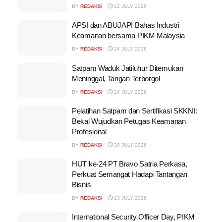
BY
REDAKSI
22 JULY 2026
APSI dan ABUJAPI Bahas Industri
Keamanan bersama PIKM Malaysia
BY
REDAKSI
24 JULY 2026
Satpam Waduk Jatiluhur Ditemukan
Meninggal, Tangan Terborgol
BY
REDAKSI
24 JULY 2026
Pelatihan Satpam dan Sertifikasi SKKNI:
Bekal Wujudkan Petugas Keamanan
Profesional
BY
REDAKSI
30 JULY 2026
HUT ke-24 PT Bravo Satria Perkasa,
Perkuat Semangat Hadapi Tantangan
Bisnis
BY
REDAKSI
13 JULY 2026
International Security Officer Day, PIKM