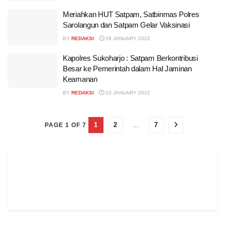
Meriahkan HUT Satpam, Satbinmas Polres
Sarolangun dan Satpam Gelar Vaksinasi
BY
REDAKSI
28 JANUARY 2022
Kapolres Sukoharjo : Satpam Berkontribusi
Besar ke Pemerintah dalam Hal Jaminan
Keamanan
BY
REDAKSI
10 JANUARY 2022
1
2
…
7
PAGE 1 OF 7