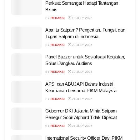
Perkuat Semangat Hadapi Tantangan
Bisnis
BY
REDAKSI
13 JULY 2026
Apa Itu Satpam? Pengertian, Fungsi, dan
Tugas Satpam di Indonesia
BY
REDAKSI
22 JULY 2026
Panel Buzzer untuk Sosialisasi Kegiatan,
Solusi Jangkau Audiens
BY
REDAKSI
10 JULY 2026
APSI dan ABUJAPI Bahas Industri
Keamanan bersama PIKM Malaysia
BY
REDAKSI
24 JULY 2026
Gubernur DKI Jakarta Minta Satpam
Penegur Sopir Alphard Tidak Dipecat
BY
REDAKSI
24 JULY 2026
International Security Officer Day, PIKM