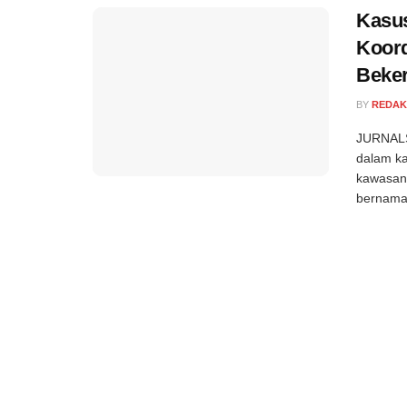
Kasus
Koor
Beker
BY
REDAK
JURNALS
dalam ka
kawasan 
bernama 