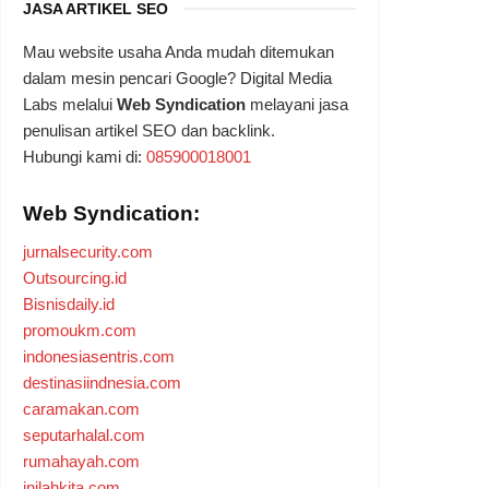
JASA ARTIKEL SEO
Mau website usaha Anda mudah ditemukan
dalam mesin pencari Google? Digital Media
Labs melalui
Web Syndication
melayani jasa
penulisan artikel SEO dan backlink.
Hubungi kami di:
085900018001
Web Syndication:
jurnalsecurity.com
Outsourcing.id
Bisnisdaily.id
promoukm.com
indonesiasentris.com
destinasiindnesia.com
caramakan.com
seputarhalal.com
rumahayah.com
inilahkita.com