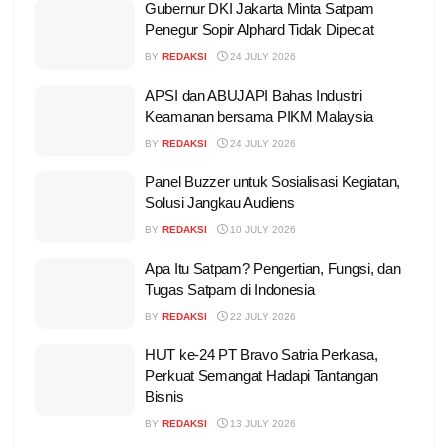
Gubernur DKI Jakarta Minta Satpam
Penegur Sopir Alphard Tidak Dipecat
BY
REDAKSI
24 JULY 2026
APSI dan ABUJAPI Bahas Industri
Keamanan bersama PIKM Malaysia
BY
REDAKSI
24 JULY 2026
Panel Buzzer untuk Sosialisasi Kegiatan,
Solusi Jangkau Audiens
BY
REDAKSI
10 JULY 2026
Apa Itu Satpam? Pengertian, Fungsi, dan
Tugas Satpam di Indonesia
BY
REDAKSI
22 JULY 2026
HUT ke-24 PT Bravo Satria Perkasa,
Perkuat Semangat Hadapi Tantangan
Bisnis
BY
REDAKSI
13 JULY 2026