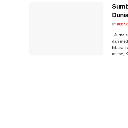
Sumbe
Dunia
BY
REDAK
Jurnalse
dan medi
hiburan 
anime, K-