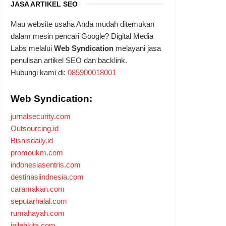
JASA ARTIKEL SEO
Mau website usaha Anda mudah ditemukan
dalam mesin pencari Google? Digital Media
Labs melalui
Web Syndication
melayani jasa
penulisan artikel SEO dan backlink.
Hubungi kami di:
085900018001
Web Syndication:
jurnalsecurity.com
Outsourcing.id
Bisnisdaily.id
promoukm.com
indonesiasentris.com
destinasiindnesia.com
caramakan.com
seputarhalal.com
rumahayah.com
inilahkita.com