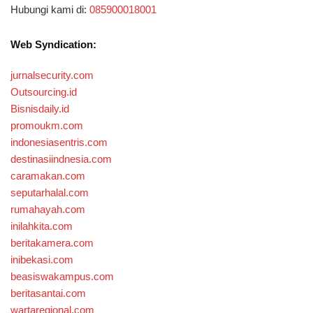
Hubungi kami di:
085900018001
Web Syndication:
jurnalsecurity.com
Outsourcing.id
Bisnisdaily.id
promoukm.com
indonesiasentris.com
destinasiindnesia.com
caramakan.com
seputarhalal.com
rumahayah.com
inilahkita.com
beritakamera.com
inibekasi.com
beasiswakampus.com
beritasantai.com
wartaregional.com