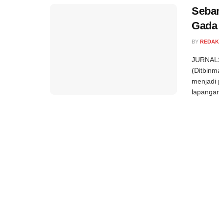
Seban
Gada
BY
REDAK
JURNALS
(Ditbinm
menjadi 
lapangan