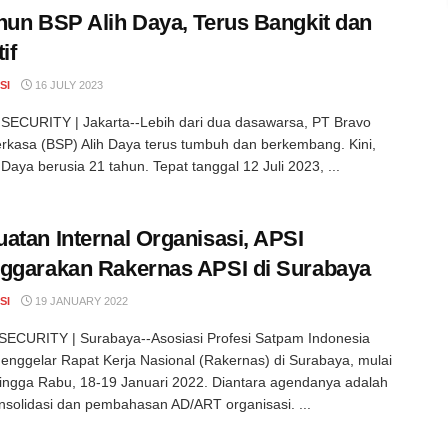
hun BSP Alih Daya, Terus Bangkit dan
if
SI
16 JULY 2023
ECURITY | Jakarta--Lebih dari dua dasawarsa, PT Bravo
erkasa (BSP) Alih Daya terus tumbuh dan berkembang. Kini,
 Daya berusia 21 tahun. Tepat tanggal 12 Juli 2023, ...
atan Internal Organisasi, APSI
ggarakan Rakernas APSI di Surabaya
SI
19 JANUARY 2022
ECURITY | Surabaya--Asosiasi Profesi Satpam Indonesia
enggelar Rapat Kerja Nasional (Rakernas) di Surabaya, mulai
ingga Rabu, 18-19 Januari 2022. Diantara agendanya adalah
nsolidasi dan pembahasan AD/ART organisasi. ...