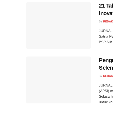
21 Ta
Inovat
BY
REDAK
JURNAL S
Satria P
BSP Alih
Pengu
Selen
BY
REDAK
JURNALS
(APSI) m
Selasa h
untuk ko