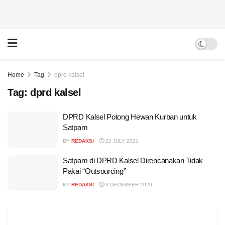
Home
Tag
dprd kalsel
Tag:
dprd kalsel
DPRD Kalsel Potong Hewan Kurban untuk
Satpam
BY
REDAKSI
22 JULY 2021
Satpam di DPRD Kalsel Direncanakan Tidak
Pakai “Outsourcing”
BY
REDAKSI
9 DECEMBER 2020