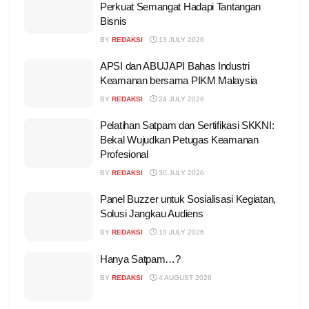
Perkuat Semangat Hadapi Tantangan
Bisnis
BY
REDAKSI
13 JULY 2026
APSI dan ABUJAPI Bahas Industri
Keamanan bersama PIKM Malaysia
BY
REDAKSI
24 JULY 2026
Pelatihan Satpam dan Sertifikasi SKKNI:
Bekal Wujudkan Petugas Keamanan
Profesional
BY
REDAKSI
30 JULY 2026
Panel Buzzer untuk Sosialisasi Kegiatan,
Solusi Jangkau Audiens
BY
REDAKSI
10 JULY 2026
Hanya Satpam…?
BY
REDAKSI
4 AUGUST 2026