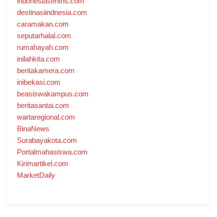
indonesiasentris.com
destinasiindnesia.com
caramakan.com
seputarhalal.com
rumahayah.com
inilahkita.com
beritakamera.com
inibekasi.com
beasiswakampus.com
beritasantai.com
wartaregional.com
BinaNews
Surabayakota.com
Portalmahasiswa.com
Kirimartikel.com
MarketDaily