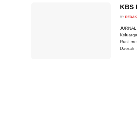
KBS 
BY
REDAK
JURNAL 
Keluarga
Rusli m
Daerah .