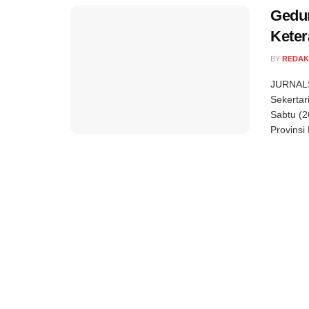
Gedun
Kete
BY
REDAK
JURNALSE
Sekertar
Sabtu (2
Provinsi 