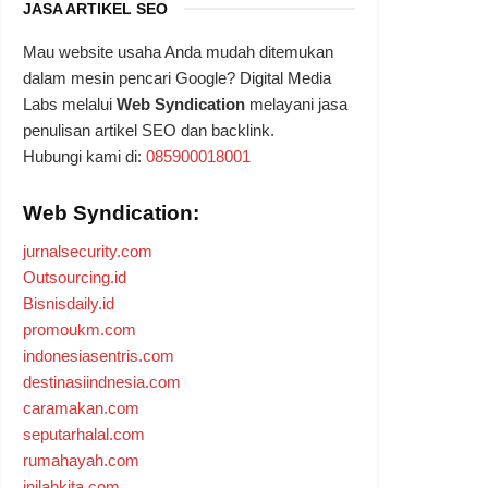
JASA ARTIKEL SEO
Mau website usaha Anda mudah ditemukan
dalam mesin pencari Google? Digital Media
Labs melalui
Web Syndication
melayani jasa
penulisan artikel SEO dan backlink.
Hubungi kami di:
085900018001
Web Syndication:
jurnalsecurity.com
Outsourcing.id
Bisnisdaily.id
promoukm.com
indonesiasentris.com
destinasiindnesia.com
caramakan.com
seputarhalal.com
rumahayah.com
inilahkita.com