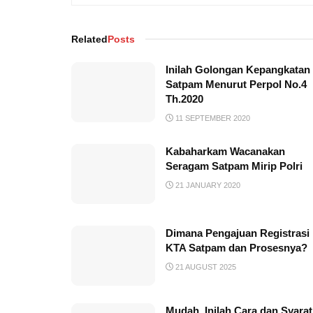
Related
Posts
Inilah Golongan Kepangkatan
Satpam Menurut Perpol No.4
Th.2020
11 SEPTEMBER 2020
Kabaharkam Wacanakan
Seragam Satpam Mirip Polri
21 JANUARY 2020
Dimana Pengajuan Registrasi
KTA Satpam dan Prosesnya?
21 AUGUST 2025
Mudah, Inilah Cara dan Syarat