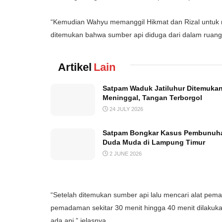
“Kemudian Wahyu memanggil Hikmat dan Rizal untuk m
ditemukan bahwa sumber api diduga dari dalam ruang
Artikel
Lain
Satpam Waduk Jatiluhur Ditemuka
Meninggal, Tangan Terborgol
24 JULY 2026
Satpam Bongkar Kasus Pembunuh
Duda Muda di Lampung Timur
2 JUNE 2026
“Setelah ditemukan sumber api lalu mencari alat pem
pemadaman sekitar 30 menit hingga 40 menit dilaku
ada api,” jelasnya.