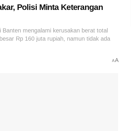
ar, Polisi Minta Keterangan
 Banten mengalami kerusakan berat total
sebesar Rp 160 juta rupiah, namun tidak ada
A
A