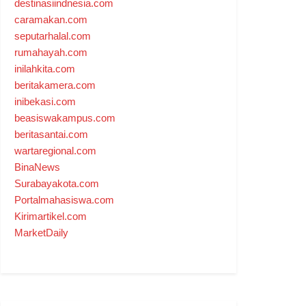
destinasiindnesia.com
caramakan.com
seputarhalal.com
rumahayah.com
inilahkita.com
beritakamera.com
inibekasi.com
beasiswakampus.com
beritasantai.com
wartaregional.com
BinaNews
Surabayakota.com
Portalmahasiswa.com
Kirimartikel.com
MarketDaily