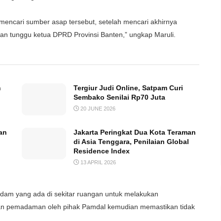
encari sumber asap tersebut, setelah mencari akhirnya
an tunggu ketua DPRD Provinsi Banten,” ungkap Maruli.
n
Tergiur Judi Online, Satpam Curi
Sembako Senilai Rp70 Juta
20 JUNE 2026
an
Jakarta Peringkat Dua Kota Teraman
di Asia Tenggara, Penilaian Global
Residence Index
13 APRIL 2026
adam yang ada di sekitar ruangan untuk melakukan
kan pemadaman oleh pihak Pamdal kemudian memastikan tidak