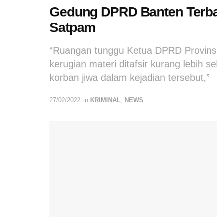
Gedung DPRD Banten Terbak
Satpam
“Ruangan tunggu Ketua DPRD Provinsi
kerugian materi ditafsir kurang lebih 
korban jiwa dalam kejadian tersebut,”
27/02/2022
in
KRIMINAL
,
NEWS