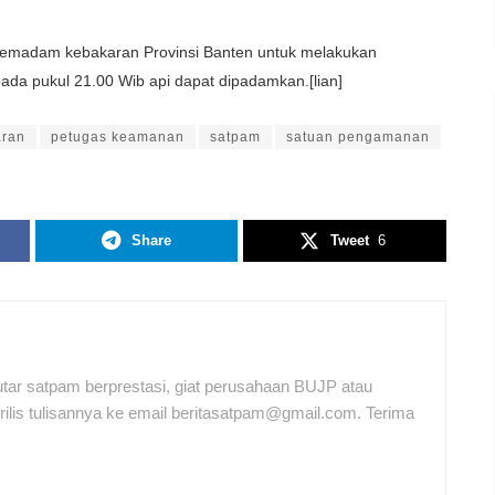
l pemadam kebakaran Provinsi Banten untuk melakukan
da pukul 21.00 Wib api dapat dipadamkan.[lian]
aran
petugas keamanan
satpam
satuan pengamanan
Share
Tweet
6
tar satpam berprestasi, giat perusahaan BUJP atau
ilis tulisannya ke email beritasatpam@gmail.com. Terima