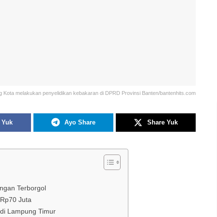
 Kota melakukan penyelidikan kebakaran di DPRD Provinsi Banten/bantenhits.com
 Yuk
Ayo Share
Share Yuk
ngan Terborgol
 Rp70 Juta
di Lampung Timur