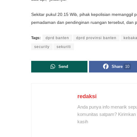
Sekitar pukul 20.15 Wib, pihak kepolisian memanggi
pemadaman dan pendinginan ruangan tersebut, dan pa
Tags:
dprd banten
dprd provinsi banten
kebak
security
sekuriti
Send
Share
10
redaksi
Anda punya info menarik sepu
komunitas satpam? Kirimkan r
kasih