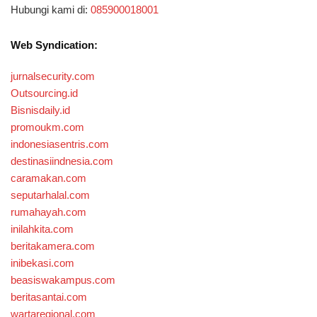
Hubungi kami di:
085900018001
Web Syndication:
jurnalsecurity.com
Outsourcing.id
Bisnisdaily.id
promoukm.com
indonesiasentris.com
destinasiindnesia.com
caramakan.com
seputarhalal.com
rumahayah.com
inilahkita.com
beritakamera.com
inibekasi.com
beasiswakampus.com
beritasantai.com
wartaregional.com