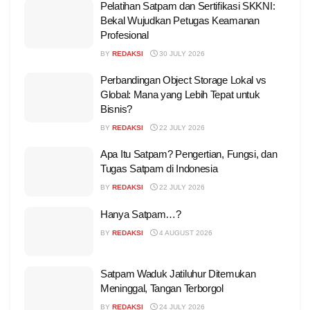
Pelatihan Satpam dan Sertifikasi SKKNI:
Bekal Wujudkan Petugas Keamanan
Profesional
BY
REDAKSI
30 JULY 2026
Perbandingan Object Storage Lokal vs
Global: Mana yang Lebih Tepat untuk
Bisnis?
BY
REDAKSI
22 JULY 2026
Apa Itu Satpam? Pengertian, Fungsi, dan
Tugas Satpam di Indonesia
BY
REDAKSI
22 JULY 2026
Hanya Satpam…?
BY
REDAKSI
4 AUGUST 2026
Satpam Waduk Jatiluhur Ditemukan
Meninggal, Tangan Terborgol
BY
REDAKSI
24 JULY 2026