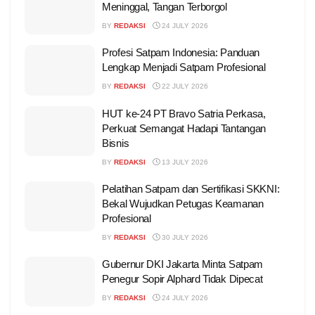
Meninggal, Tangan Terborgol
BY
REDAKSI
24 JULY 2026
Profesi Satpam Indonesia: Panduan
Lengkap Menjadi Satpam Profesional
BY
REDAKSI
22 JULY 2026
HUT ke-24 PT Bravo Satria Perkasa,
Perkuat Semangat Hadapi Tantangan
Bisnis
BY
REDAKSI
13 JULY 2026
Pelatihan Satpam dan Sertifikasi SKKNI:
Bekal Wujudkan Petugas Keamanan
Profesional
BY
REDAKSI
30 JULY 2026
Gubernur DKI Jakarta Minta Satpam
Penegur Sopir Alphard Tidak Dipecat
BY
REDAKSI
24 JULY 2026