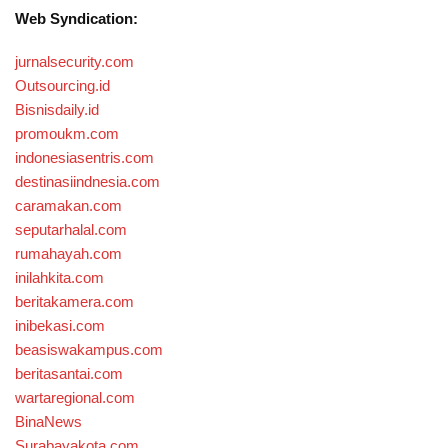
Web Syndication:
jurnalsecurity.com
Outsourcing.id
Bisnisdaily.id
promoukm.com
indonesiasentris.com
destinasiindnesia.com
caramakan.com
seputarhalal.com
rumahayah.com
inilahkita.com
beritakamera.com
inibekasi.com
beasiswakampus.com
beritasantai.com
wartaregional.com
BinaNews
Surabayakota.com